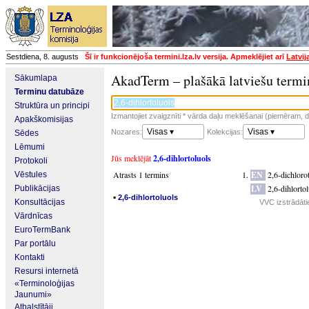
Sestdiena, 8. augusts
Šī ir funkcionējoša termini.lza.lv versija. Apmeklējiet arī
Latvij
AkadTerm – plašākā latviešu termi
Sākumlapa
Terminu datubāze
Struktūra un principi
Izmantojiet zvaigznīti * vārda daļu meklēšanai (piemēram, da
Apakškomisijas
Visas ▾
Visas ▾
Nozares:
Kolekcijas:
Sēdes
Lēmumi
Jūs meklējāt
2,6-dihlortoluols
Protokoli
Atrasts 1 termins
EN
2,6-dichloro
Vēstules
LV
2,6-dihlorto
Publikācijas
▪
2,6-dihlortoluols
Konsultācijas
VVC izstrādāti
Vārdnīcas
EuroTermBank
Par portālu
Kontakti
Resursi internetā
«Terminoloģijas
Jaunumi»
Atbalstītāji