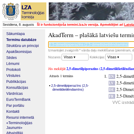
Sestdiena, 8. augusts
Šī ir funkcionējoša termini.lza.lv versija. Apmeklējiet arī
Latvij
AkadTerm – plašākā latviešu termi
Sākumlapa
Terminu datubāze
Struktūra un principi
Izmantojiet zvaigznīti * vārda daļu meklēšanai (piemēram, da
Apakškomisijas
Visas ▾
Visas ▾
Nozares:
Kolekcijas:
Sēdes
Lēmumi
Jūs meklējāt
2,5-dimetilpiperazīns (2,5-dimetildietilēndia
Protokoli
Atrasts 1 termins
2,5-dimet
Vēstules
EN
Publikācijas
2,5-dimeti
LV
▪
2,5-dimetilpiperazīns (2,5-
Konsultācijas
2,5-Dimet
DE
dimetildietilēndiamīns)
Vārdnīcas
2,5-Dimét
FR
EuroTermBank
VVC izstrādā
Par portālu
Kontakti
Resursi internetā
«Terminoloģijas
Jaunumi»
Atbalstītāji