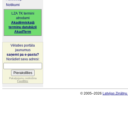
Notikumi
LZA TK termini
atrodami
Akadēmiskajā
terminu datubāzē
AkadTerm
Vēlaties portāla
jaunumus
saņemt pa e-pastu?
Norādiet savu adresi:
Pakalpojumu nodrošina
FeedBlitz
© 2005–2026
Latvijas Zinātņ