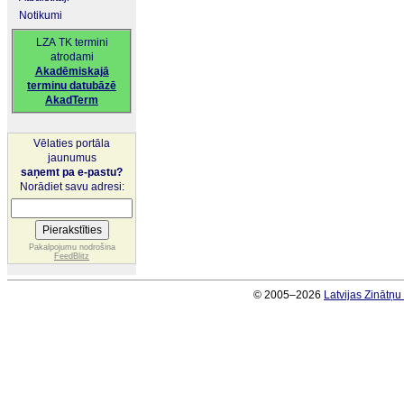
Notikumi
LZA TK termini
atrodami
Akadēmiskajā
terminu datubāzē
AkadTerm
Vēlaties portāla
jaunumus
saņemt pa e-pastu?
Norādiet savu adresi:
Pakalpojumu nodrošina
FeedBlitz
© 2005–2026
Latvijas Zinātņ