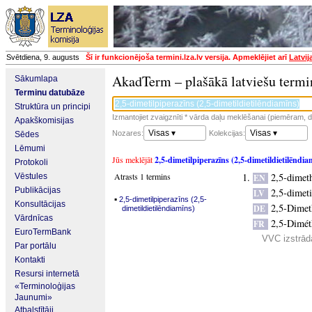
Svētdiena, 9. augusts
Šī ir funkcionējoša termini.lza.lv versija. Apmeklējiet arī
Latvij
AkadTerm – plašākā latviešu termi
Sākumlapa
Terminu datubāze
Struktūra un principi
Izmantojiet zvaigznīti * vārda daļu meklēšanai (piemēram, da
Apakškomisijas
Visas ▾
Visas ▾
Nozares:
Kolekcijas:
Sēdes
Lēmumi
Jūs meklējāt
2,5-dimetilpiperazīns (2,5-dimetildietilēndia
Protokoli
Atrasts 1 termins
2,5-dimet
Vēstules
EN
Publikācijas
2,5-dimeti
LV
▪
2,5-dimetilpiperazīns (2,5-
Konsultācijas
2,5-Dimet
DE
dimetildietilēndiamīns)
Vārdnīcas
2,5-Dimét
FR
EuroTermBank
VVC izstrādā
Par portālu
Kontakti
Resursi internetā
«Terminoloģijas
Jaunumi»
Atbalstītāji