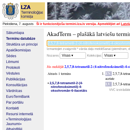
Piektdiena, 7. augusts
Šī ir funkcionējoša termini.lza.lv versija. Apmeklējiet arī
Latvi
AkadTerm – plašākā latviešu termi
Sākumlapa
Terminu datubāze
Struktūra un principi
Izmantojiet zvaigznīti * vārda daļu meklēšanai (piemēram, da
Apakškomisijas
Visas ▾
Visas ▾
Nozares:
Kolekcijas:
Sēdes
Lēmumi
Jūs meklējāt
2,5,7,8-tetrametil-2-(4-nitrofenoksimetil)-4
Protokoli
Atrasts 1 termins
EN
2,5,7,8-tet
Vēstules
acetate
Publikācijas
▪
2,5,7,8-tetrametil-2-(4-
LV
2,5,7,8-tetr
Konsultācijas
nitrofenoksimetil)-4-
VVC izstrādāti
Vārdnīcas
oksohromān-6-ilacetāts
EuroTermBank
Par portālu
Kontakti
Resursi internetā
«Terminoloģijas
Jaunumi»
Atbalstītāji