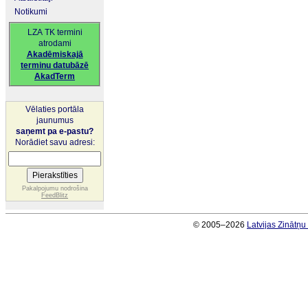
Notikumi
LZA TK termini
atrodami
Akadēmiskajā
terminu datubāzē
AkadTerm
Vēlaties portāla
jaunumus
saņemt pa e-pastu?
Norādiet savu adresi:
Pakalpojumu nodrošina
FeedBlitz
© 2005–2026
Latvijas Zinātņ