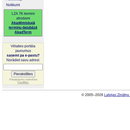
Notikumi
LZA TK termini
atrodami
Akadēmiskajā
terminu datubāzē
AkadTerm
Vēlaties portāla
jaunumus
saņemt pa e-pastu?
Norādiet savu adresi:
Pakalpojumu nodrošina
FeedBlitz
© 2005–2026
Latvijas Zinātņ