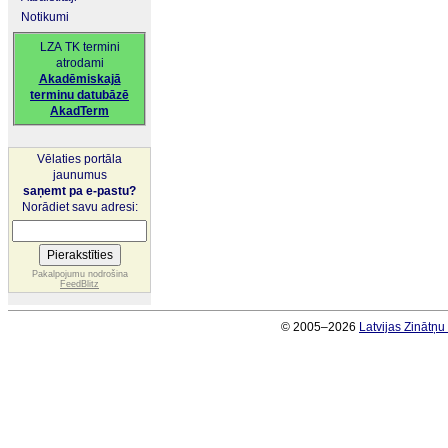
Notikumi
LZA TK termini
atrodami
Akadēmiskajā
terminu datubāzē
AkadTerm
Vēlaties portāla
jaunumus
saņemt pa e-pastu?
Norādiet savu adresi:
Pakalpojumu nodrošina
FeedBlitz
© 2005–2026
Latvijas Zinātņ