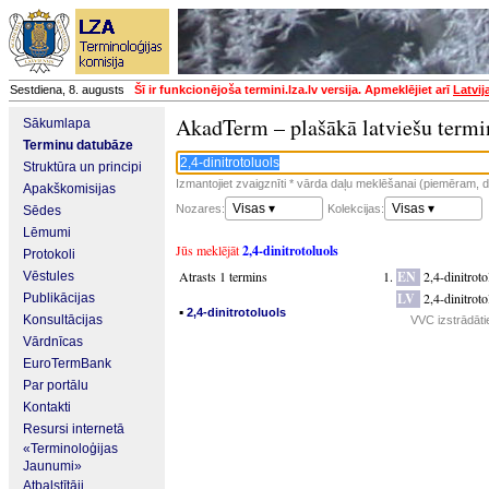
Sestdiena, 8. augusts
Šī ir funkcionējoša termini.lza.lv versija. Apmeklējiet arī
Latvij
AkadTerm – plašākā latviešu termi
Sākumlapa
Terminu datubāze
Struktūra un principi
Izmantojiet zvaigznīti * vārda daļu meklēšanai (piemēram, da
Apakškomisijas
Visas ▾
Visas ▾
Nozares:
Kolekcijas:
Sēdes
Lēmumi
Jūs meklējāt
2,4-dinitrotoluols
Protokoli
Atrasts 1 termins
EN
2,4-dinitrot
Vēstules
LV
2,4-dinitroto
Publikācijas
▪
2,4-dinitrotoluols
Konsultācijas
VVC izstrādāti
Vārdnīcas
EuroTermBank
Par portālu
Kontakti
Resursi internetā
«Terminoloģijas
Jaunumi»
Atbalstītāji