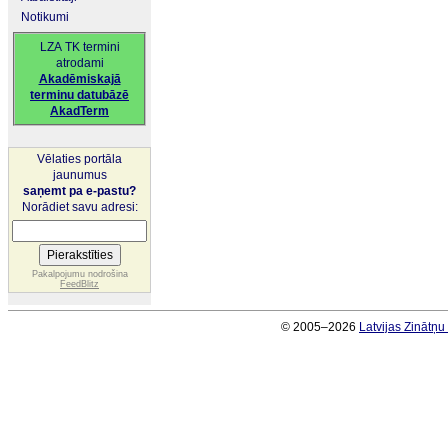
Notikumi
LZA TK termini
atrodami
Akadēmiskajā
terminu datubāzē
AkadTerm
Vēlaties portāla
jaunumus
saņemt pa e-pastu?
Norādiet savu adresi:
Pakalpojumu nodrošina
FeedBlitz
© 2005–2026
Latvijas Zinātņ