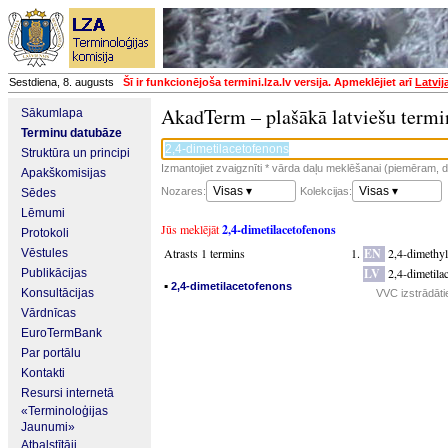
Sestdiena, 8. augusts
Šī ir funkcionējoša termini.lza.lv versija. Apmeklējiet arī
Latvij
AkadTerm – plašākā latviešu termi
Sākumlapa
Terminu datubāze
Struktūra un principi
Izmantojiet zvaigznīti * vārda daļu meklēšanai (piemēram, da
Apakškomisijas
Visas ▾
Visas ▾
Nozares:
Kolekcijas:
Sēdes
Lēmumi
Jūs meklējāt
2,4-dimetilacetofenons
Protokoli
Atrasts 1 termins
EN
2,4-dimethy
Vēstules
LV
2,4-dimetila
Publikācijas
▪
2,4-dimetilacetofenons
Konsultācijas
VVC izstrādāti
Vārdnīcas
EuroTermBank
Par portālu
Kontakti
Resursi internetā
«Terminoloģijas
Jaunumi»
Atbalstītāji