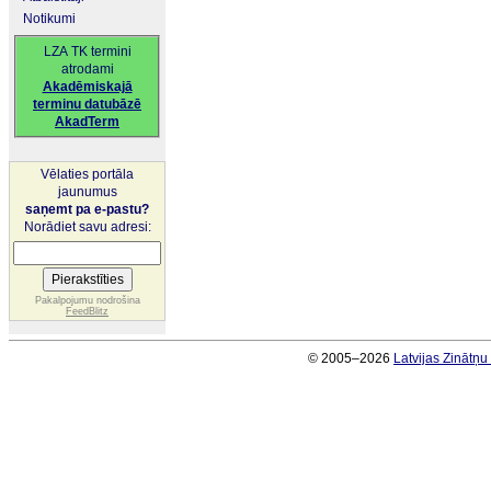
Notikumi
LZA TK termini
atrodami
Akadēmiskajā
terminu datubāzē
AkadTerm
Vēlaties portāla
jaunumus
saņemt pa e-pastu?
Norādiet savu adresi:
Pakalpojumu nodrošina
FeedBlitz
© 2005–2026
Latvijas Zinātņ