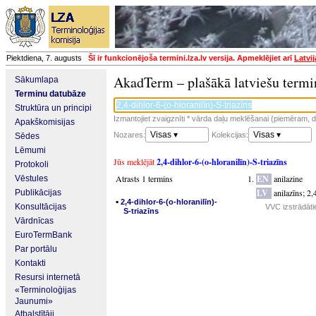
Piektdiena, 7. augusts
Šī ir funkcionējoša termini.lza.lv versija. Apmeklējiet arī
Latvi
AkadTerm – plašākā latviešu termi
Sākumlapa
Terminu datubāze
Struktūra un principi
Izmantojiet zvaigznīti * vārda daļu meklēšanai (piemēram, da
Apakškomisijas
Visas ▾
Visas ▾
Nozares:
Kolekcijas:
Sēdes
Lēmumi
Jūs meklējāt
2,4-dihlor-6-(o-hloranilīn)-S-triazīns
Protokoli
Atrasts 1 termins
EN
anilazine
Vēstules
LV
anilazīns
;
2,
Publikācijas
▪
2,4-dihlor-6-(o-hloranilīn)-
Konsultācijas
VVC izstrādāti
S-triazīns
Vārdnīcas
EuroTermBank
Par portālu
Kontakti
Resursi internetā
«Terminoloģijas
Jaunumi»
Atbalstītāji