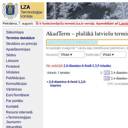
Piektdiena, 7. augusts
Šī ir funkcionējoša termini.lza.lv versija. Apmeklējiet arī
Latvi
AkadTerm – plašākā latviešu termi
Sākumlapa
Terminu datubāze
Struktūra un principi
Izmantojiet zvaigznīti * vārda daļu meklēšanai (piemēram, da
Apakškomisijas
Visas ▾
Visas ▾
Nozares:
Kolekcijas:
Sēdes
Lēmumi
Jūs meklējāt
2,4-diamino-6-fenil-1,3,5-triazīns
Protokoli
Atrasts 1 termins
EN
2,4-diamino-
Vēstules
LV
2,4-diamino-
Publikācijas
▪
2,4-diamino-6-fenil-1,3,5-
Konsultācijas
VVC izstrādāti
triazīns
Vārdnīcas
EuroTermBank
Par portālu
Kontakti
Resursi internetā
«Terminoloģijas
Jaunumi»
Atbalstītāji