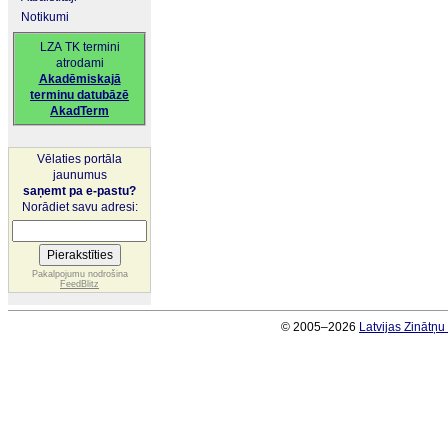
Notikumi
LZA TK termini
atrodami
Akadēmiskajā
terminu datubāzē
AkadTerm
Vēlaties portāla
jaunumus
saņemt pa e-pastu?
Norādiet savu adresi:
Pakalpojumu nodrošina
FeedBlitz
© 2005–2026
Latvijas Zinātņ