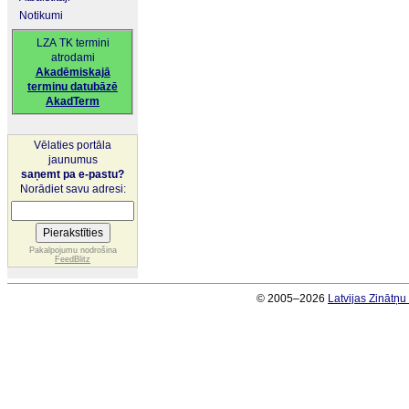
Notikumi
LZA TK termini
atrodami
Akadēmiskajā
terminu datubāzē
AkadTerm
Vēlaties portāla
jaunumus
saņemt pa e-pastu?
Norādiet savu adresi:
Pakalpojumu nodrošina
FeedBlitz
© 2005–2026
Latvijas Zinātņ