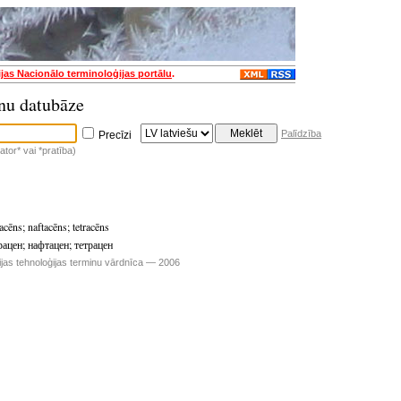
ijas Nacionālo terminoloģijas portālu
.
nu datubāze
Palīdzība
Precīzi
tor* vai *pratība)
acēns
;
naftacēns
;
tetracēns
рацен
;
нафтацен
;
тетрацен
ijas tehnoloģijas terminu vārdnīca — 2006