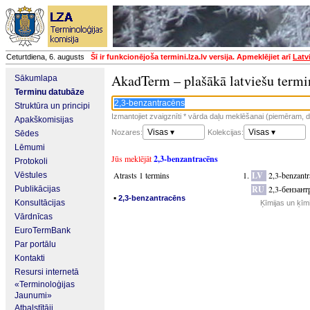
Ceturtdiena, 6. augusts
Šī ir funkcionējoša termini.lza.lv versija. Apmeklējiet arī
Latv
AkadTerm – plašākā latviešu termi
Sākumlapa
Terminu datubāze
Struktūra un principi
Izmantojiet zvaigznīti * vārda daļu meklēšanai (piemēram, da
Apakškomisijas
Visas ▾
Visas ▾
Nozares:
Kolekcijas:
Sēdes
Lēmumi
Jūs meklējāt
2,3-benzantracēns
Protokoli
Atrasts 1 termins
LV
2,3-benzantr
Vēstules
RU
2,3-бензант
Publikācijas
▪
2,3-benzantracēns
Konsultācijas
Ķīmijas un ķīm
Vārdnīcas
EuroTermBank
Par portālu
Kontakti
Resursi internetā
«Terminoloģijas
Jaunumi»
Atbalstītāji