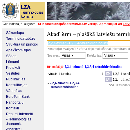
Ceturtdiena, 6. augusts
Šī ir funkcionējoša termini.lza.lv versija. Apmeklējiet arī
Latv
AkadTerm – plašākā latviešu termi
Sākumlapa
Terminu datubāze
Struktūra un principi
Izmantojiet zvaigznīti * vārda daļu meklēšanai (piemēram, da
Apakškomisijas
Visas ▾
Visas ▾
Nozares:
Kolekcijas:
Sēdes
Lēmumi
Jūs meklējāt
2,2,4-trimetil-1,2,3,4-tetrahidrohinolīns
Protokoli
Atrasts 1 termins
EN
1,2,3,4-tetr
Vēstules
LV
2,2,4-trimeti
Publikācijas
▪
2,2,4-trimetil-1,2,3,4-
Konsultācijas
VVC izstrādāti
tetrahidrohinolīns
Vārdnīcas
EuroTermBank
Par portālu
Kontakti
Resursi internetā
«Terminoloģijas
Jaunumi»
Atbalstītāji