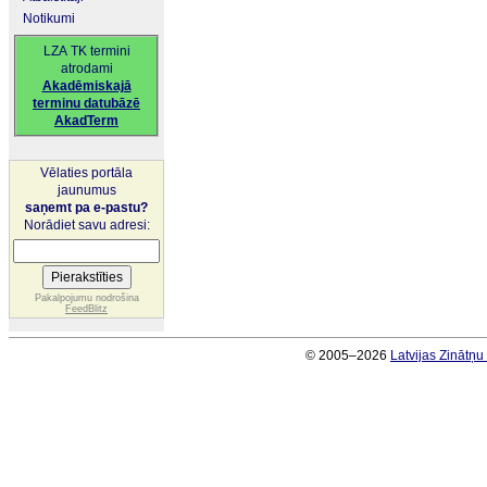
Notikumi
LZA TK termini
atrodami
Akadēmiskajā
terminu datubāzē
AkadTerm
Vēlaties portāla
jaunumus
saņemt pa e-pastu?
Norādiet savu adresi:
Pakalpojumu nodrošina
FeedBlitz
© 2005–2026
Latvijas Zinātņ