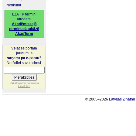
Notikumi
LZA TK termini
atrodami
Akadēmiskajā
terminu datubāzē
AkadTerm
Vēlaties portāla
jaunumus
saņemt pa e-pastu?
Norādiet savu adresi:
Pakalpojumu nodrošina
FeedBlitz
© 2005–2026
Latvijas Zinātņ