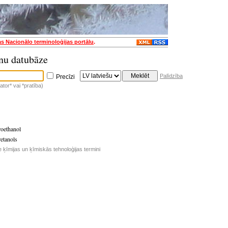
as Nacionālo terminoloģijas portālu
.
nu datubāze
Palīdzība
Precīzi
tor* vai *pratība)
roethanol
retanols
e ķīmijas un ķīmiskās tehnoloģijas termini