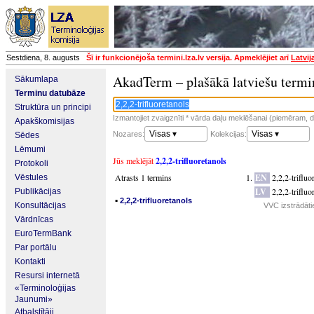
Sestdiena, 8. augusts
Šī ir funkcionējoša termini.lza.lv versija. Apmeklējiet arī
Latvij
AkadTerm – plašākā latviešu termi
Sākumlapa
Terminu datubāze
Struktūra un principi
Izmantojiet zvaigznīti * vārda daļu meklēšanai (piemēram, da
Apakškomisijas
Visas ▾
Visas ▾
Nozares:
Kolekcijas:
Sēdes
Lēmumi
Jūs meklējāt
2,2,2-trifluoretanols
Protokoli
Atrasts 1 termins
EN
2,2,2-trifluo
Vēstules
LV
2,2,2-trifluo
Publikācijas
▪
2,2,2-trifluoretanols
Konsultācijas
VVC izstrādāti
Vārdnīcas
EuroTermBank
Par portālu
Kontakti
Resursi internetā
«Terminoloģijas
Jaunumi»
Atbalstītāji