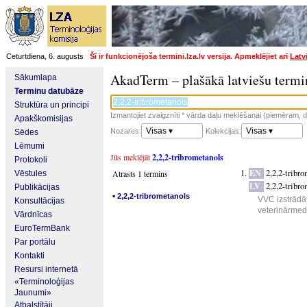
Ceturtdiena, 6. augusts
Šī ir funkcionējoša termini.lza.lv versija. Apmeklējiet arī
Latv
AkadTerm – plašākā latviešu termi
Sākumlapa
Terminu datubāze
Struktūra un principi
Izmantojiet zvaigznīti * vārda daļu meklēšanai (piemēram, da
Apakškomisijas
Visas ▾
Visas ▾
Nozares:
Kolekcijas:
Sēdes
Lēmumi
Jūs meklējāt
2,2,2-tribrometanols
Protokoli
EN
2,2,2-tribr
Atrasts 1 termins
Vēstules
LV
2,2,2-tribr
Publikācijas
▪
2,2,2-tribrometanols
VVC izstrādāt
Konsultācijas
veterinārmedi
Vārdnīcas
EuroTermBank
Par portālu
Kontakti
Resursi internetā
«Terminoloģijas
Jaunumi»
Atbalstītāji