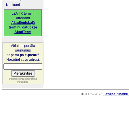
Notikumi
LZA TK termini
atrodami
Akadēmiskajā
terminu datubāzē
AkadTerm
Vēlaties portāla
jaunumus
saņemt pa e-pastu?
Norādiet savu adresi:
Pakalpojumu nodrošina
FeedBlitz
© 2005–2026
Latvijas Zinātņ