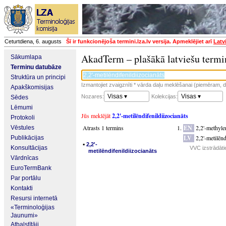
Ceturtdiena, 6. augusts
Šī ir funkcionējoša termini.lza.lv versija. Apmeklējiet arī
Latv
AkadTerm – plašākā latviešu termi
Sākumlapa
Terminu datubāze
Struktūra un principi
Izmantojiet zvaigznīti * vārda daļu meklēšanai (piemēram, da
Apakškomisijas
Visas ▾
Visas ▾
Nozares:
Kolekcijas:
Sēdes
Lēmumi
Jūs meklējāt
2,2'-metilēndifenildiizocianāts
Protokoli
Atrasts 1 termins
EN
2,2'-methyle
Vēstules
LV
2,2'-metilēnd
Publikācijas
▪
2,2'-
Konsultācijas
VVC izstrādāti
metilēndifenildiizocianāts
Vārdnīcas
EuroTermBank
Par portālu
Kontakti
Resursi internetā
«Terminoloģijas
Jaunumi»
Atbalstītāji