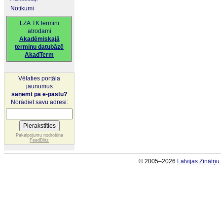
Notikumi
LZA TK termini
atrodami
Akadēmiskajā
terminu datubāzē
AkadTerm
Vēlaties portāla
jaunumus
saņemt pa e-pastu?
Norādiet savu adresi:
Pakalpojumu nodrošina
FeedBlitz
© 2005–2026
Latvijas Zinātņ