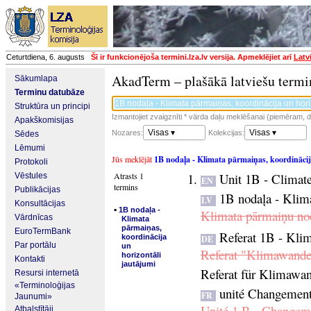
Ceturtdiena, 6. augusts
Šī ir funkcionējoša termini.lza.lv versija. Apmeklējiet arī
Latv
AkadTerm – plašākā latviešu termi
Sākumlapa
Terminu datubāze
Struktūra un principi
Izmantojiet zvaigznīti * vārda daļu meklēšanai (piemēram, da
Apakškomisijas
Visas ▾
Visas ▾
Nozares:
Kolekcijas:
Sēdes
Lēmumi
Jūs meklējāt
1B nodaļa - Klimata pārmaiņas, koordinācij
Protokoli
Atrasts 1
Unit 1B - Climate
Vēstules
EN
termins
Publikācijas
1B nodaļa - Klima
LV
Konsultācijas
▪
1B nodaļa -
Klimata pārmaiņu no
Vārdnīcas
Klimata
pārmaiņas,
EuroTermBank
Referat 1B - Kli
koordinācija
DE
Par portālu
un
Referat "Klimawandel
horizontāli
Kontakti
jautājumi
Referat für Klimawa
Resursi internetā
«Terminoloģijas
unité Changement 
FR
Jaunumi»
Unité 1 B - Changemen
Atbalstītāji