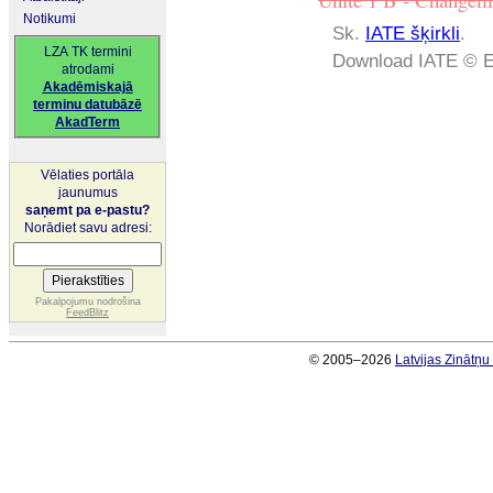
Notikumi
Sk.
IATE šķirkli
.
LZA TK termini
Download IATE © E
atrodami
Akadēmiskajā
terminu datubāzē
AkadTerm
Vēlaties portāla
jaunumus
saņemt pa e-pastu?
Norādiet savu adresi:
Pakalpojumu nodrošina
FeedBlitz
© 2005–2026
Latvijas Zinātņ