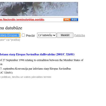
jas Nacionālo terminoloģijas portālu
.
nu datubāze
Palīdzība
Precīzi
tor* vai *pratība)
došanu starp Eiropas Savienības dalībvalstīm (2001/C 326/01)
f 27 September 1996 relating to extradition between the Member States of
on
7. septembra Konvencija par izdošanu starp Eiropas Savienības
1/C 326/01)
 politikas, tiesību un valsts pārvaldes termini