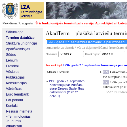
Piektdiena, 7. augusts
Šī ir funkcionējoša termini.lza.lv versija. Apmeklējiet arī
Latvi
AkadTerm – plašākā latviešu termi
Sākumlapa
Terminu datubāze
Struktūra un principi
Izmantojiet zvaigznīti * vārda daļu meklēšanai (piemēram, da
Apakškomisijas
Visas ▾
Visas ▾
Nozares:
Kolekcijas:
Sēdes
Lēmumi
Jūs meklējāt
1996. gada 27. septembra Konvencija par iz
Protokoli
Atrasts 1 termins
EN
Convention o
Vēstules
the European Uni
Publikācijas
▪
1996. gada 27. septembra
LV
1996. gada 2
Konsultācijas
Konvencija par izdošanu
dalībvalstīm (200
Vārdnīcas
starp Eiropas Savienības
dalībvalstīm (2001/C
VVC izstrādātie
EuroTermBank
326/01)
Par portālu
Kontakti
Resursi internetā
«Terminoloģijas
Jaunumi»
Atbalstītāji