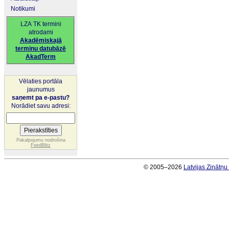
Notikumi
LZA TK termini
atrodami
Akadēmiskajā
terminu datubāzē
AkadTerm
Vēlaties portāla
jaunumus
saņemt pa e-pastu?
Norādiet savu adresi:
Pakalpojumu nodrošina
FeedBlitz
© 2005–2026
Latvijas Zinātņ