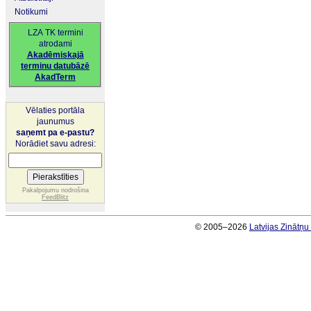
Notikumi
LZA TK termini
atrodami
Akadēmiskajā
terminu datubāzē
AkadTerm
Vēlaties portāla
jaunumus
saņemt pa e-pastu?
Norādiet savu adresi:
Pakalpojumu nodrošina
FeedBlitz
© 2005–2026
Latvijas Zinātņ