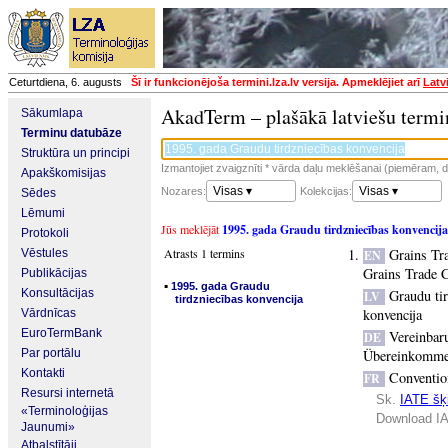
Ceturtdiena, 6. augusts
Šī ir funkcionējoša termini.lza.lv versija. Apmeklējiet arī
Latv
AkadTerm – plašākā latviešu termi
Sākumlapa
Terminu datubāze
Struktūra un principi
Izmantojiet zvaigznīti * vārda daļu meklēšanai (piemēram, da
Apakškomisijas
Visas ▾
Visas ▾
Nozares:
Kolekcijas:
Sēdes
Lēmumi
Jūs meklējāt
1995. gada Graudu tirdzniecības konvencija
Protokoli
Atrasts 1 termins
Grains Tr
Vēstules
EN
Grains Trade 
Publikācijas
▪
1995. gada Graudu
Konsultācijas
Graudu tir
LV
tirdzniecības konvencija
konvencija
Vārdnīcas
EuroTermBank
Vereinbar
DE
Par portālu
Übereinkomme
Kontakti
Conventio
FR
Resursi internetā
Sk.
IATE šķi
«Terminoloģijas
Download IA
Jaunumi»
Atbalstītāji