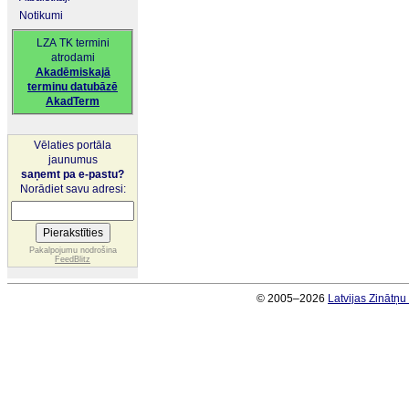
Notikumi
LZA TK termini
atrodami
Akadēmiskajā
terminu datubāzē
AkadTerm
Vēlaties portāla
jaunumus
saņemt pa e-pastu?
Norādiet savu adresi:
Pakalpojumu nodrošina
FeedBlitz
© 2005–2026
Latvijas Zinātņ