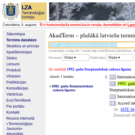
Ceturtdiena, 6. augusts
Šī ir funkcionējoša termini.lza.lv versija. Apmeklējiet arī
Latv
AkadTerm – plašākā latviešu termi
Sākumlapa
Terminu datubāze
Struktūra un principi
Izmantojiet zvaigznīti * vārda daļu meklēšanai (piemēram, da
Apakškomisijas
Visas ▾
Visas ▾
Nozares:
Kolekcijas:
Sēdes
Lēmumi
Jūs meklējāt
1992. gada Starptautiskais cukura līgums
Protokoli
Atrasts 1 termins
Internati
Vēstules
EN
Publikācijas
1992. gada
LV
▪
1992. gada Starptautiskais
Konsultācijas
Starptautiskai
cukura līgums
Vārdnīcas
Internati
DE
EuroTermBank
Accord int
FR
Par portālu
Sk.
IATE šķi
Kontakti
Download IA
Resursi internetā
«Terminoloģijas
Jaunumi»
Atbalstītāji