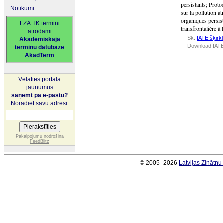
persistants
;
Protoc
Notikumi
sur la pollution a
organiques persis
LZA TK termini
transfrontalière à
atrodami
Sk.
IATE šķirkl
Akadēmiskajā
Download IATE
terminu datubāzē
AkadTerm
Vēlaties portāla
jaunumus
saņemt pa e-pastu?
Norādiet savu adresi:
Pakalpojumu nodrošina
FeedBlitz
© 2005–2026
Latvijas Zinātņ