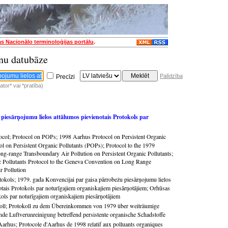
as Nacionālo terminoloģijas portālu
.
nu datubāze
Palīdzība
Precīzi
tor* vai *pratība)
piesārņojumu lielos attālumos pievienotais Protokols par
ocol
;
Protocol on POPs
;
1998 Aarhus Protocol on Persistent Organic
ol on Persistent Organic Pollutants (POPs)
;
Protocol to the 1979
g-range Transboundary Air Pollution on Persistent Organic Pollutants
;
c Pollutants Protocol to the Geneva Convention on Long Range
r Pollution
tokols
;
1979. gada Konvencijai par gaisa pārrobežu piesārņojumu lielos
otais Protokols par noturīgajiem organiskajiem piesārņotājiem
;
Orhūsas
ols par noturīgajiem organiskajiem piesārņotājiem
oll
;
Protokoll zu dem Übereinkommen von 1979 über weiträumige
nde Luftverunreinigung betreffend persistente organische Schadstoffe
'Aarhus
;
Protocole d'Aarhus de 1998 relatif aux polluants organiques