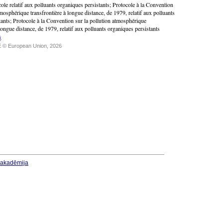
ole relatif aux polluants organiques persistants
;
Protocole à la Convention
tmosphérique transfrontière à longue distance, de 1979, relatif aux polluants
tants
;
Protocole à la Convention sur la pollution atmosphérique
 longue distance, de 1979, relatif aux polluants organiques persistants
i
.
 © European Union, 2026
u akadēmija