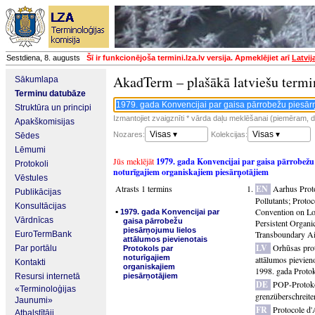
Sestdiena, 8. augusts
Šī ir funkcionējoša termini.lza.lv versija. Apmeklējiet arī
Latvij
AkadTerm – plašākā latviešu termi
Sākumlapa
Terminu datubāze
Struktūra un principi
Izmantojiet zvaigznīti * vārda daļu meklēšanai (piemēram, da
Apakškomisijas
Visas ▾
Visas ▾
Nozares:
Kolekcijas:
Sēdes
Lēmumi
Jūs meklējāt
1979. gada Konvencijai par gaisa pārrobežu 
Protokoli
noturīgajiem organiskajiem piesārņotājiem
Vēstules
Atrasts 1 termins
EN
Aarhus Prot
Publikācijas
Pollutants
;
Protoc
Konsultācijas
▪
Convention on Lon
1979. gada Konvencijai par
Vārdnīcas
gaisa pārrobežu
Persistent Organi
piesārņojumu lielos
Transboundary Ai
EuroTermBank
attālumos pievienotais
LV
Orhūsas pro
Par portālu
Protokols par
noturīgajiem
attālumos pievien
Kontakti
organiskajiem
1998. gada Protok
Resursi internetā
piesārņotājiem
DE
POP-Protok
«Terminoloģijas
grenzüberschreite
Jaunumi»
FR
Protocole d
Atbalstītāji