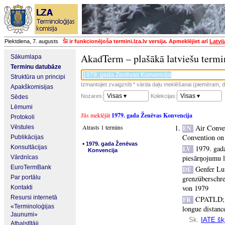
Piektdiena, 7. augusts
Šī ir funkcionējoša termini.lza.lv versija. Apmeklējiet arī
Latvi
AkadTerm – plašākā latviešu termi
Sākumlapa
Terminu datubāze
Struktūra un principi
Izmantojiet zvaigznīti * vārda daļu meklēšanai (piemēram, da
Apakškomisijas
Visas ▾
Visas ▾
Nozares:
Kolekcijas:
Sēdes
Lēmumi
Jūs meklējāt
1979. gada Ženēvas Konvencija
Protokoli
Atrasts 1 termins
Air Conve
Vēstules
EN
Convention on
Publikācijas
▪
1979. gada Ženēvas
Konsultācijas
1979. gad
LV
Konvencija
piesārņojumu l
Vārdnīcas
EuroTermBank
Genfer Lu
DE
Par portālu
grenzüberschre
von 1979
Kontakti
Resursi internetā
CPATLD
FR
«Terminoloģijas
longue distanc
Jaunumi»
Sk.
IATE šķi
Atbalstītāji