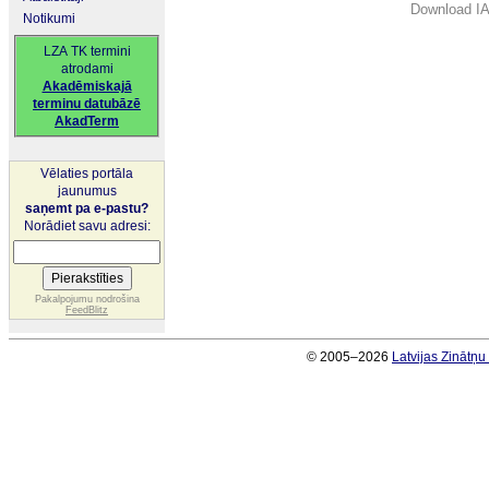
Download IA
Notikumi
LZA TK termini
atrodami
Akadēmiskajā
terminu datubāzē
AkadTerm
Vēlaties portāla
jaunumus
saņemt pa e-pastu?
Norādiet savu adresi:
Pakalpojumu nodrošina
FeedBlitz
© 2005–2026
Latvijas Zinātņ