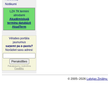
Notikumi
LZA TK termini
atrodami
Akadēmiskajā
terminu datubāzē
AkadTerm
Vēlaties portāla
jaunumus
saņemt pa e-pastu?
Norādiet savu adresi:
Pakalpojumu nodrošina
FeedBlitz
© 2005–2026
Latvijas Zinātņ