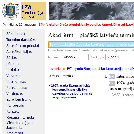
Pirmdiena, 10. augusts
Šī ir funkcionējoša termini.lza.lv versija. Apmeklējiet arī
Latvi
AkadTerm – plašākā latviešu termi
Sākumlapa
Terminu datubāze
Struktūra un principi
Izmantojiet zvaigznīti * vārda daļu meklēšanai (piemēram, da
Apakškomisijas
Visas ▾
Visas ▾
Nozares:
Kolekcijas:
Sēdes
Lēmumi
Jūs meklējāt
1974. gada Starptautiskā konvencija par cil
Protokoli
Atrasts 1 termins
Internatio
Vēstules
EN
Publikācijas
1974. gada
LV
▪
1974. gada Starptautiskā
Konsultācijas
jūras ar grozī
konvencija par cilvēku
Vārdnīcas
dzīvības drošību uz jūras
VVC izstrādā
ar grozījumiem
EuroTermBank
Par portālu
Kontakti
Resursi internetā
«Terminoloģijas
Jaunumi»
Atbalstītāji