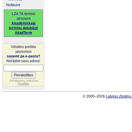
Notikumi
LZA TK termini
atrodami
Akadēmiskajā
terminu datubāzē
AkadTerm
Vēlaties portāla
jaunumus
saņemt pa e-pastu?
Norādiet savu adresi:
Pakalpojumu nodrošina
FeedBlitz
© 2005–2026
Latvijas Zinātņ