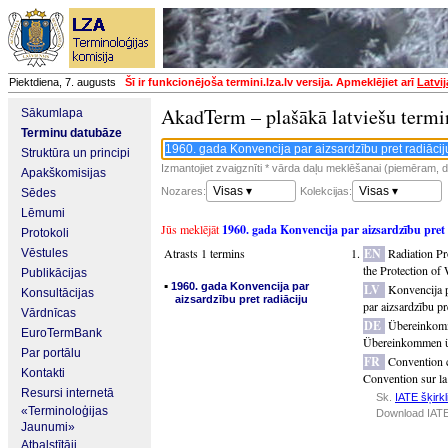
Piektdiena, 7. augusts
Šī ir funkcionējoša termini.lza.lv versija. Apmeklējiet arī
Latvi
AkadTerm – plašākā latviešu termi
Sākumlapa
Terminu datubāze
Struktūra un principi
Izmantojiet zvaigznīti * vārda daļu meklēšanai (piemēram, da
Apakškomisijas
Visas ▾
Visas ▾
Nozares:
Kolekcijas:
Sēdes
Lēmumi
Jūs meklējāt
1960. gada Konvencija par aizsardzību pret 
Protokoli
Atrasts 1 termins
EN
Radiation P
Vēstules
the Protection of
Publikācijas
▪
1960. gada Konvencija par
LV
Konvencija p
Konsultācijas
aizsardzību pret radiāciju
par aizsardzību pr
Vārdnīcas
DE
Übereinkomm
EuroTermBank
Übereinkommen üb
Par portālu
FR
Convention co
Kontakti
Convention sur la 
Resursi internetā
Sk.
IATE šķirkl
«Terminoloģijas
Download IATE
Jaunumi»
Atbalstītāji