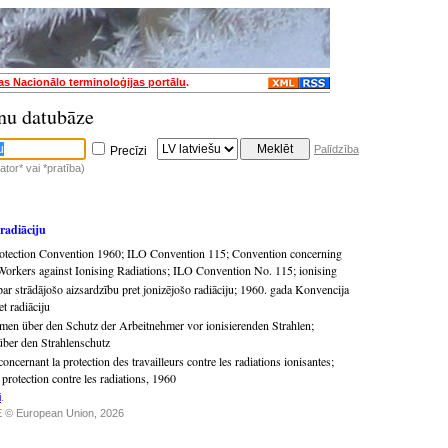
jas Nacionālo terminoloģijas portālu
.
nu datubāze
Palīdzība
Precīzi
tor* vai *pratība)
radiāciju
rotection Convention 1960
;
ILO Convention 115
;
Convention concerning
 Workers against Ionising Radiations
;
ILO Convention No. 115
;
ionising
ar strādājošo aizsardzību pret jonizējošo radiāciju
;
1960. gada Konvencija
et radiāciju
en über den Schutz der Arbeitnehmer vor ionisierenden Strahlen
;
er den Strahlenschutz
ncernant la protection des travailleurs contre les radiations ionisantes
;
protection contre les radiations, 1960
i
.
 © European Union, 2026