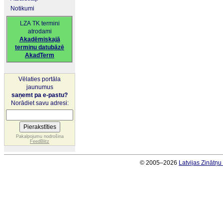
Notikumi
LZA TK termini
atrodami
Akadēmiskajā
terminu datubāzē
AkadTerm
Vēlaties portāla
jaunumus
saņemt pa e-pastu?
Norādiet savu adresi:
Pakalpojumu nodrošina
FeedBlitz
© 2005–2026
Latvijas Zinātņ