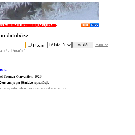
jas Nacionālo terminoloģijas portālu
.
nu datubāze
Palīdzība
Precīzi
tor* vai *pratība)
āciju
n of Seamen Convention, 1926
onvencija par jūrnieku repatriāciju
 transporta, infrastruktūras un sakaru termini