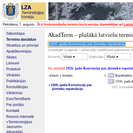
Piektdiena, 7. augusts
Šī ir funkcionējoša termini.lza.lv versija. Apmeklējiet arī
Latvi
AkadTerm – plašākā latviešu termi
Sākumlapa
Terminu datubāze
Struktūra un principi
Izmantojiet zvaigznīti * vārda daļu meklēšanai (piemēram, da
Apakškomisijas
Visas ▾
Visas ▾
Nozares:
Kolekcijas:
Sēdes
Lēmumi
Jūs meklējāt
1926. gada Konvencija par jūrnieku repatri
Protokoli
Atrasts 1 termins
EN
Repatriatio
Vēstules
LV
1926. gada K
Publikācijas
▪
1926. gada Konvencija par
Konsultācijas
VVC izstrādātie
jūrnieku repatriāciju
Vārdnīcas
EuroTermBank
Par portālu
Kontakti
Resursi internetā
«Terminoloģijas
Jaunumi»
Atbalstītāji