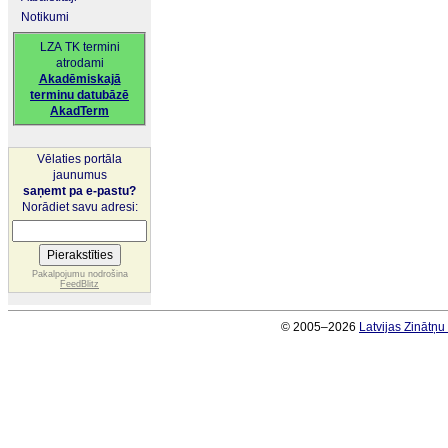
Notikumi
LZA TK termini
atrodami
Akadēmiskajā
terminu datubāzē
AkadTerm
Vēlaties portāla
jaunumus
saņemt pa e-pastu?
Norādiet savu adresi:
Pakalpojumu nodrošina
FeedBlitz
© 2005–2026
Latvijas Zinātņ