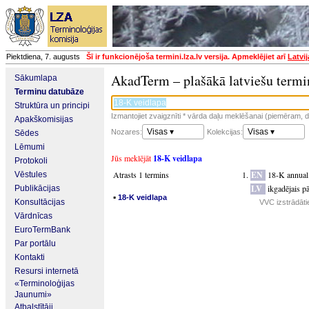
Piektdiena, 7. augusts
Šī ir funkcionējoša termini.lza.lv versija. Apmeklējiet arī
Latvi
AkadTerm – plašākā latviešu termi
Sākumlapa
Terminu datubāze
Struktūra un principi
Izmantojiet zvaigznīti * vārda daļu meklēšanai (piemēram, da
Apakškomisijas
Visas ▾
Visas ▾
Nozares:
Kolekcijas:
Sēdes
Lēmumi
Jūs meklējāt
18-K veidlapa
Protokoli
Atrasts 1 termins
EN
18-K annual
Vēstules
LV
ikgadējais p
Publikācijas
▪
18-K veidlapa
Konsultācijas
VVC izstrādāti
Vārdnīcas
EuroTermBank
Par portālu
Kontakti
Resursi internetā
«Terminoloģijas
Jaunumi»
Atbalstītāji