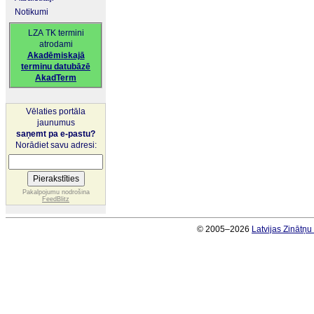
Notikumi
LZA TK termini
atrodami
Akadēmiskajā
terminu datubāzē
AkadTerm
Vēlaties portāla
jaunumus
saņemt pa e-pastu?
Norādiet savu adresi:
Pakalpojumu nodrošina
FeedBlitz
© 2005–2026
Latvijas Zinātņ