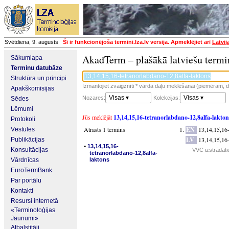
Svētdiena, 9. augusts
Šī ir funkcionējoša termini.lza.lv versija. Apmeklējiet arī
Latvij
AkadTerm – plašākā latviešu termi
Sākumlapa
Terminu datubāze
Struktūra un principi
Izmantojiet zvaigznīti * vārda daļu meklēšanai (piemēram, da
Apakškomisijas
Visas ▾
Visas ▾
Nozares:
Kolekcijas:
Sēdes
Lēmumi
Jūs meklējāt
13,14,15,16-tetranorlabdano-12,8alfa-lakton
Protokoli
Atrasts 1 termins
EN
13,14,15,16-
Vēstules
LV
13,14,15,16-
Publikācijas
▪
13,14,15,16-
Konsultācijas
VVC izstrādāti
tetranorlabdano-12,8alfa-
Vārdnīcas
laktons
EuroTermBank
Par portālu
Kontakti
Resursi internetā
«Terminoloģijas
Jaunumi»
Atbalstītāji