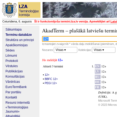
Ceturtdiena, 6. augusts
Šī ir funkcionējoša termini.lza.lv versija. Apmeklējiet arī
Latv
AkadTerm – plašākā latviešu termi
Sākumlapa
Terminu datubāze
Struktūra un principi
Izmantojiet zvaigznīti * vārda daļu meklēšanai (piemēram, da
Apakškomisijas
Visas ▾
Visas ▾
Nozares:
Kolekcijas:
Sēdes
Lēmumi
Jūs meklējāt
12+
Protokoli
Atrasti 3 termini
EN
12+
Vēstules
LV
12+
Publikācijas
▪
12+
RU
12+
Konsultācijas
▪
BBFC 12+
DE
12+
Vārdnīcas
▪
PEGI 12+
FR
12+
EuroTermBank
Definīcija:
A g
Par portālu
(USK).
Kontakti
Microsoft Term
Resursi internetā
© 2023 Microsof
«Terminoloģijas
Jaunumi»
Atbalstītāji