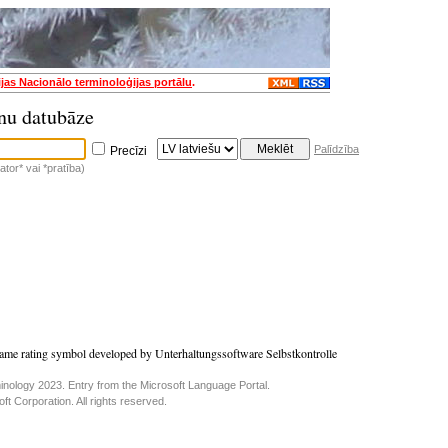
ijas Nacionālo terminoloģijas portālu
.
nu datubāze
Palīdzība
Precīzi
tor* vai *pratība)
ame rating symbol developed by Unterhaltungssoftware Selbstkontrolle
inology 2023. Entry from the Microsoft Language Portal.
t Corporation. All rights reserved.