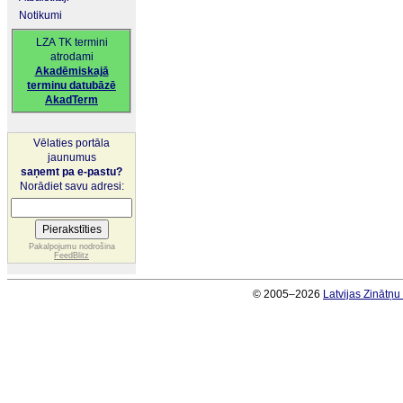
Notikumi
LZA TK termini
atrodami
Akadēmiskajā
terminu datubāzē
AkadTerm
Vēlaties portāla
jaunumus
saņemt pa e-pastu?
Norādiet savu adresi:
Pakalpojumu nodrošina
FeedBlitz
© 2005–2026
Latvijas Zinātņ