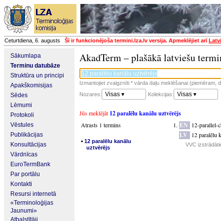
Ceturtdiena, 6. augusts
Šī ir funkcionējoša termini.lza.lv versija. Apmeklējiet arī
Latv
AkadTerm – plašākā latviešu termi
Sākumlapa
Terminu datubāze
Struktūra un principi
Izmantojiet zvaigznīti * vārda daļu meklēšanai (piemēram, da
Apakškomisijas
Visas ▾
Visas ▾
Nozares:
Kolekcijas:
Sēdes
Lēmumi
Jūs meklējāt
12 paralēlu kanālu uztvērējs
Protokoli
Atrasts 1 termins
EN
12-parallel-
Vēstules
LV
12 paralēlu 
Publikācijas
▪
12 paralēlu kanālu
Konsultācijas
VVC izstrādāti
uztvērējs
Vārdnīcas
EuroTermBank
Par portālu
Kontakti
Resursi internetā
«Terminoloģijas
Jaunumi»
Atbalstītāji