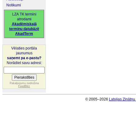
Notikumi
LZA TK termini
atrodami
Akadēmiskajā
terminu datubāzē
AkadTerm
Vēlaties portāla
jaunumus
saņemt pa e-pastu?
Norādiet savu adresi:
Pakalpojumu nodrošina
FeedBlitz
© 2005–2026
Latvijas Zinātņ