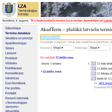
Sestdiena, 8. augusts
Šī ir funkcionējoša termini.lza.lv versija. Apmeklējiet arī
Latvij
AkadTerm – plašākā latviešu termi
Sākumlapa
Terminu datubāze
Struktūra un principi
Izmantojiet zvaigznīti * vārda daļu meklēšanai (piemēram, da
Apakškomisijas
Visas ▾
Visas ▾
Nozares:
Kolekcijas:
Sēdes
Lēmumi
Jūs meklējāt
12 jūdžu zona
Protokoli
Atrasts 1 termins
EN
12-mile-limi
Vēstules
LV
12 jūdžu zo
Publikācijas
▪
12 jūdžu zona
DE
12-Meilen-
Konsultācijas
FR
limite de 12 
Vārdnīcas
EuroTermBank
Sk.
IATE šķirkl
Download IATE
Par portālu
Kontakti
Resursi internetā
«Terminoloģijas
Jaunumi»
Atbalstītāji