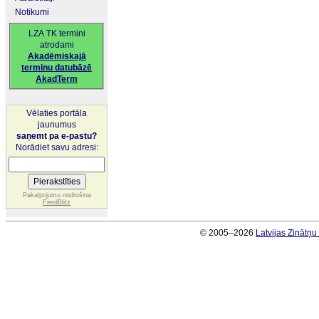
Notikumi
LZA TK termini
atrodami
Akadēmiskajā
terminu datubāzē
AkadTerm
Vēlaties portāla
jaunumus
saņemt pa e-pastu?
Norādiet savu adresi:
Pakalpojumu nodrošina
FeedBlitz
© 2005–2026
Latvijas Zinātņ