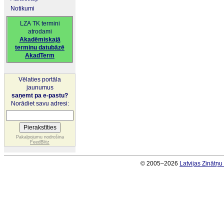
Notikumi
LZA TK termini
atrodami
Akadēmiskajā
terminu datubāzē
AkadTerm
Vēlaties portāla
jaunumus
saņemt pa e-pastu?
Norādiet savu adresi:
Pakalpojumu nodrošina
FeedBlitz
© 2005–2026
Latvijas Zinātņ