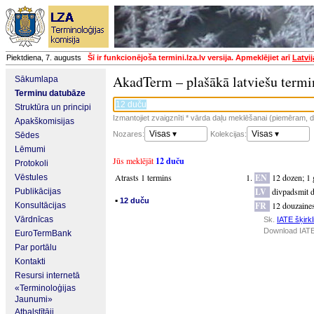
Piektdiena, 7. augusts
Šī ir funkcionējoša termini.lza.lv versija. Apmeklējiet arī
Latvi
AkadTerm – plašākā latviešu termi
Sākumlapa
Terminu datubāze
Struktūra un principi
Izmantojiet zvaigznīti * vārda daļu meklēšanai (piemēram, da
Apakškomisijas
Visas ▾
Visas ▾
Nozares:
Kolekcijas:
Sēdes
Lēmumi
Jūs meklējāt
12 duču
Protokoli
Atrasts 1 termins
EN
12 dozen
;
1 
Vēstules
LV
divpadsmit d
Publikācijas
▪
12 duču
FR
12 douzaine
Konsultācijas
Vārdnīcas
Sk.
IATE šķirkl
Download IATE
EuroTermBank
Par portālu
Kontakti
Resursi internetā
«Terminoloģijas
Jaunumi»
Atbalstītāji