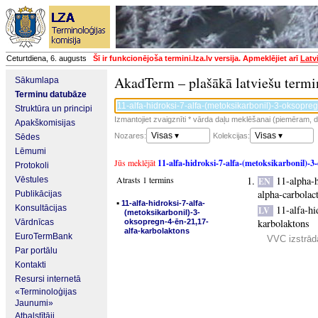
Ceturtdiena, 6. augusts
Šī ir funkcionējoša termini.lza.lv versija. Apmeklējiet arī
Latv
AkadTerm – plašākā latviešu termi
Sākumlapa
Terminu datubāze
Struktūra un principi
Izmantojiet zvaigznīti * vārda daļu meklēšanai (piemēram, da
Apakškomisijas
Visas ▾
Visas ▾
Nozares:
Kolekcijas:
Sēdes
Lēmumi
Jūs meklējāt
11-alfa-hidroksi-7-alfa-(metoksikarbonil)-
Protokoli
Atrasts 1 termins
11-alpha-
Vēstules
EN
alpha-carbolac
Publikācijas
▪
11-alfa-hidroksi-7-alfa-
Konsultācijas
11-alfa-hi
LV
(metoksikarbonil)-3-
karbolaktons
Vārdnīcas
oksopregn-4-ēn-21,17-
alfa-karbolaktons
EuroTermBank
VVC izstrādā
Par portālu
Kontakti
Resursi internetā
«Terminoloģijas
Jaunumi»
Atbalstītāji