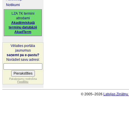
Notikumi
LZA TK termini
atrodami
Akadēmiskajā
terminu datubāzē
AkadTerm
Vēlaties portāla
jaunumus
saņemt pa e-pastu?
Norādiet savu adresi:
Pakalpojumu nodrošina
FeedBlitz
© 2005–2026
Latvijas Zinātņ