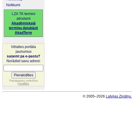
Notikumi
LZA TK termini
atrodami
Akadēmiskajā
terminu datubāzē
AkadTerm
Vēlaties portāla
jaunumus
saņemt pa e-pastu?
Norādiet savu adresi:
Pakalpojumu nodrošina
FeedBlitz
© 2005–2026
Latvijas Zinātņ