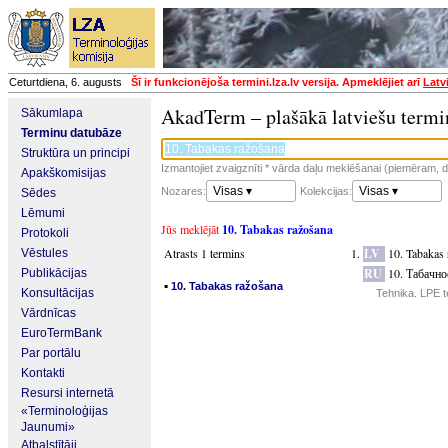
Ceturtdiena, 6. augusts
Šī ir funkcionējoša termini.lza.lv versija. Apmeklējiet arī
Latv
AkadTerm – plašākā latviešu termi
Sākumlapa
Terminu datubāze
Struktūra un principi
Izmantojiet zvaigznīti * vārda daļu meklēšanai (piemēram, da
Apakškomisijas
Visas ▾
Visas ▾
Nozares:
Kolekcijas:
Sēdes
Lēmumi
Jūs meklējāt
10. Tabakas ražošana
Protokoli
Atrasts 1 termins
LV
10. Tabakas 
Vēstules
RU
10. Табачно
Publikācijas
▪
10. Tabakas ražošana
Konsultācijas
Tehnika. LPE t
Vārdnīcas
EuroTermBank
Par portālu
Kontakti
Resursi internetā
«Terminoloģijas
Jaunumi»
Atbalstītāji