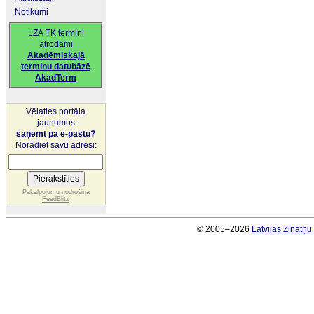
Notikumi
LZA TK termini
atrodami
Akadēmiskajā
terminu datubāzē
AkadTerm
Vēlaties portāla
jaunumus
saņemt pa e-pastu?
Norādiet savu adresi:
Pakalpojumu nodrošina
FeedBlitz
© 2005–2026
Latvijas Zinātņ