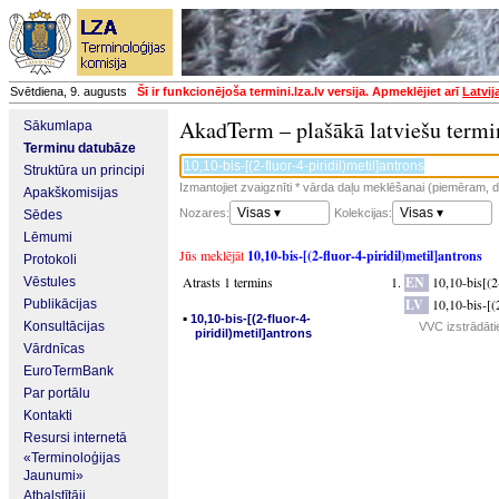
Svētdiena, 9. augusts
Šī ir funkcionējoša termini.lza.lv versija. Apmeklējiet arī
Latvij
AkadTerm – plašākā latviešu termi
Sākumlapa
Terminu datubāze
Struktūra un principi
Izmantojiet zvaigznīti * vārda daļu meklēšanai (piemēram, da
Apakškomisijas
Visas ▾
Visas ▾
Nozares:
Kolekcijas:
Sēdes
Lēmumi
Jūs meklējāt
10,10-bis-[(2-fluor-4-piridil)metil]antrons
Protokoli
Atrasts 1 termins
EN
10,10-bis[(2
Vēstules
LV
10,10-bis-[(2
Publikācijas
▪
10,10-bis-[(2-fluor-4-
Konsultācijas
VVC izstrādāti
piridil)metil]antrons
Vārdnīcas
EuroTermBank
Par portālu
Kontakti
Resursi internetā
«Terminoloģijas
Jaunumi»
Atbalstītāji