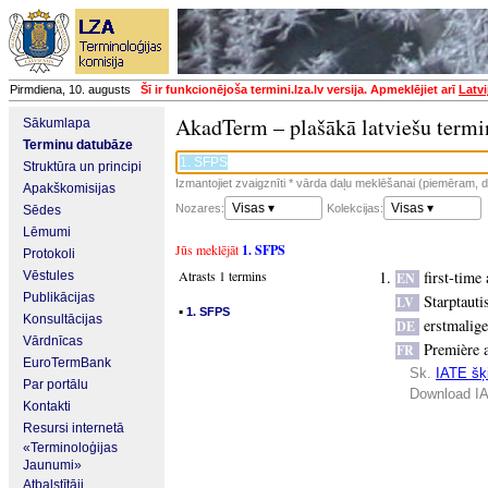
Pirmdiena, 10. augusts
Šī ir funkcionējoša termini.lza.lv versija. Apmeklējiet arī
Latvi
AkadTerm – plašākā latviešu termi
Sākumlapa
Terminu datubāze
Struktūra un principi
Izmantojiet zvaigznīti * vārda daļu meklēšanai (piemēram, da
Apakškomisijas
Visas ▾
Visas ▾
Nozares:
Kolekcijas:
Sēdes
Lēmumi
Jūs meklējāt
1. SFPS
Protokoli
Atrasts 1 termins
first-time
Vēstules
EN
Publikācijas
Starptauti
LV
▪
1. SFPS
Konsultācijas
erstmalig
DE
Vārdnīcas
Première a
FR
EuroTermBank
Sk.
IATE šķi
Par portālu
Download IA
Kontakti
Resursi internetā
«Terminoloģijas
Jaunumi»
Atbalstītāji