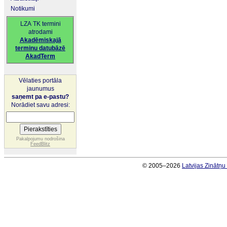
Notikumi
LZA TK termini
atrodami
Akadēmiskajā
terminu datubāzē
AkadTerm
Vēlaties portāla
jaunumus
saņemt pa e-pastu?
Norādiet savu adresi:
Pakalpojumu nodrošina
FeedBlitz
© 2005–2026
Latvijas Zinātņ