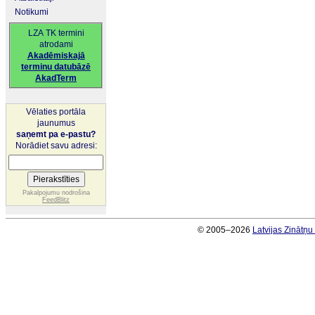
Notikumi
LZA TK termini
atrodami
Akadēmiskajā
terminu datubāzē
AkadTerm
Vēlaties portāla
jaunumus
saņemt pa e-pastu?
Norādiet savu adresi:
Pakalpojumu nodrošina
FeedBlitz
© 2005–2026
Latvijas Zinātņ