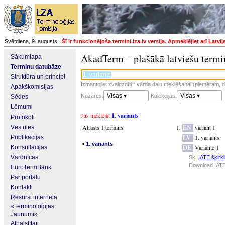
Svētdiena, 9. augusts
Šī ir funkcionējoša termini.lza.lv versija. Apmeklējiet arī
Latvij
AkadTerm – plašākā latviešu termi
Sākumlapa
Terminu datubāze
Struktūra un principi
Izmantojiet zvaigznīti * vārda daļu meklēšanai (piemēram, da
Apakškomisijas
Visas ▾
Visas ▾
Nozares:
Kolekcijas:
Sēdes
Lēmumi
Jūs meklējāt
1. variants
Protokoli
Atrasts 1 termins
EN
variant 1
Vēstules
LV
1. variants
Publikācijas
▪
1. variants
DE
Variante 1
Konsultācijas
Vārdnīcas
Sk.
IATE šķirkl
Download IATE
EuroTermBank
Par portālu
Kontakti
Resursi internetā
«Terminoloģijas
Jaunumi»
Atbalstītāji