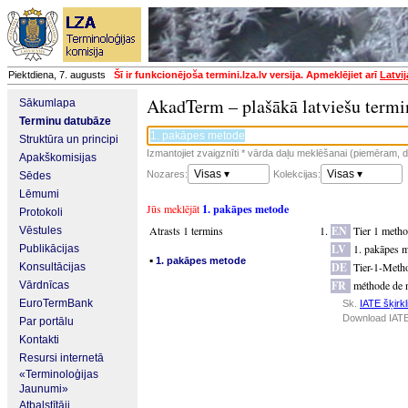
Piektdiena, 7. augusts
Šī ir funkcionējoša termini.lza.lv versija. Apmeklējiet arī
Latvi
AkadTerm – plašākā latviešu termi
Sākumlapa
Terminu datubāze
Struktūra un principi
Izmantojiet zvaigznīti * vārda daļu meklēšanai (piemēram, da
Apakškomisijas
Visas ▾
Visas ▾
Nozares:
Kolekcijas:
Sēdes
Lēmumi
Jūs meklējāt
1. pakāpes metode
Protokoli
Atrasts 1 termins
EN
Tier 1 meth
Vēstules
LV
1. pakāpes 
Publikācijas
▪
1. pakāpes metode
DE
Tier-1-Meth
Konsultācijas
FR
méthode de 
Vārdnīcas
EuroTermBank
Sk.
IATE šķirkl
Download IATE
Par portālu
Kontakti
Resursi internetā
«Terminoloģijas
Jaunumi»
Atbalstītāji