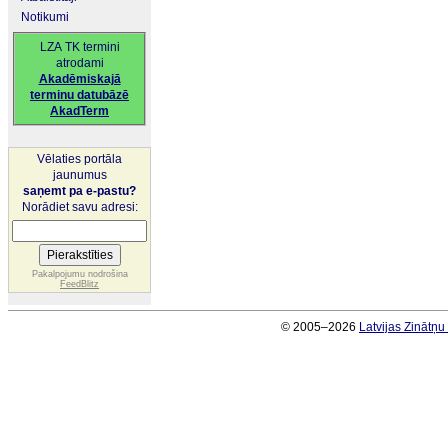
Notikumi
LZA TK termini
atrodami
Akadēmiskajā
terminu datubāzē
AkadTerm
Vēlaties portāla
jaunumus
saņemt pa e-pastu?
Norādiet savu adresi:
Pakalpojumu nodrošina
FeedBlitz
© 2005–2026
Latvijas Zinātņ