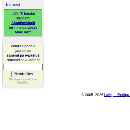
Notikumi
LZA TK termini
atrodami
Akadēmiskajā
terminu datubāzē
AkadTerm
Vēlaties portāla
jaunumus
saņemt pa e-pastu?
Norādiet savu adresi:
Pakalpojumu nodrošina
FeedBlitz
© 2005–2026
Latvijas Zinātņ