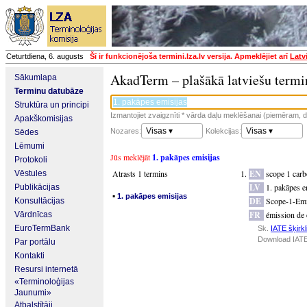
Ceturtdiena, 6. augusts
Šī ir funkcionējoša termini.lza.lv versija. Apmeklējiet arī
Latv
AkadTerm – plašākā latviešu termi
Sākumlapa
Terminu datubāze
Struktūra un principi
Izmantojiet zvaigznīti * vārda daļu meklēšanai (piemēram, da
Apakškomisijas
Visas ▾
Visas ▾
Nozares:
Kolekcijas:
Sēdes
Lēmumi
Jūs meklējāt
1. pakāpes emisijas
Protokoli
Atrasts 1 termins
EN
scope 1 car
Vēstules
LV
1. pakāpes e
Publikācijas
▪
1. pakāpes emisijas
DE
Scope-1-Emi
Konsultācijas
FR
émission de 
Vārdnīcas
EuroTermBank
Sk.
IATE šķirkl
Download IATE
Par portālu
Kontakti
Resursi internetā
«Terminoloģijas
Jaunumi»
Atbalstītāji