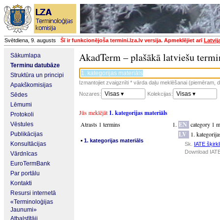
Svētdiena, 9. augusts
Šī ir funkcionējoša termini.lza.lv versija. Apmeklējiet arī
Latvij
AkadTerm – plašākā latviešu termi
Sākumlapa
Terminu datubāze
Struktūra un principi
Izmantojiet zvaigznīti * vārda daļu meklēšanai (piemēram, da
Apakškomisijas
Visas ▾
Visas ▾
Nozares:
Kolekcijas:
Sēdes
Lēmumi
Jūs meklējāt
1. kategorijas materiāls
Protokoli
Atrasts 1 termins
EN
category 1 m
Vēstules
LV
1. kategorija
Publikācijas
▪
1. kategorijas materiāls
Konsultācijas
Sk.
IATE šķirkl
Download IATE
Vārdnīcas
EuroTermBank
Par portālu
Kontakti
Resursi internetā
«Terminoloģijas
Jaunumi»
Atbalstītāji