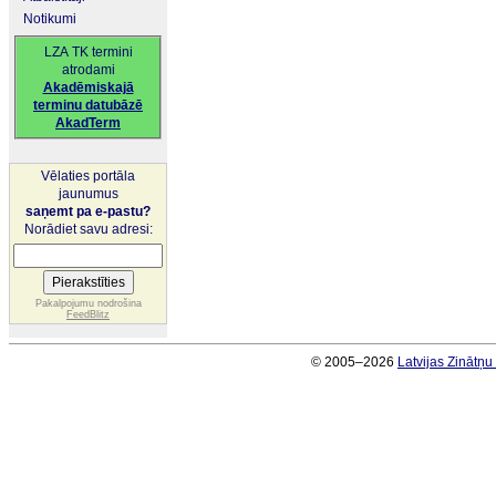
Notikumi
LZA TK termini
atrodami
Akadēmiskajā
terminu datubāzē
AkadTerm
Vēlaties portāla
jaunumus
saņemt pa e-pastu?
Norādiet savu adresi:
Pakalpojumu nodrošina
FeedBlitz
© 2005–2026
Latvijas Zinātņ