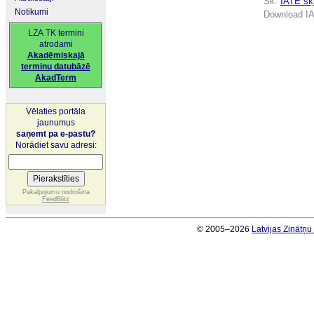
Sk.
IATE šķi
Notikumi
Download IA
LZA TK termini
atrodami
Akadēmiskajā
terminu datubāzē
AkadTerm
Vēlaties portāla
jaunumus
saņemt pa e-pastu?
Norādiet savu adresi:
Pakalpojumu nodrošina
FeedBlitz
© 2005–2026
Latvijas Zinātņ