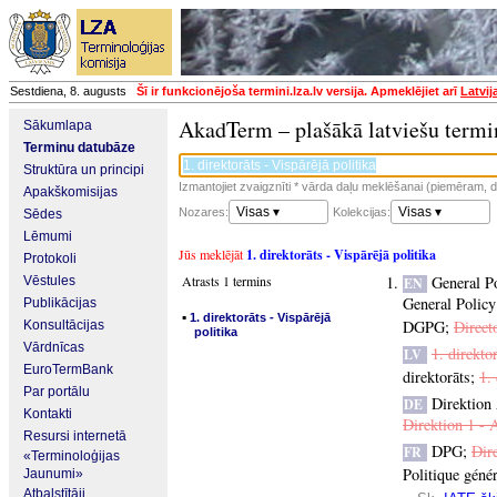
Sestdiena, 8. augusts
Šī ir funkcionējoša termini.lza.lv versija. Apmeklējiet arī
Latvij
AkadTerm – plašākā latviešu termi
Sākumlapa
Terminu datubāze
Struktūra un principi
Izmantojiet zvaigznīti * vārda daļu meklēšanai (piemēram, da
Apakškomisijas
Visas ▾
Visas ▾
Nozares:
Kolekcijas:
Sēdes
Lēmumi
Jūs meklējāt
1. direktorāts - Vispārējā politika
Protokoli
Atrasts 1 termins
General Po
Vēstules
EN
General Policy
Publikācijas
▪
1. direktorāts - Vispārējā
DGPG
;
Direct
Konsultācijas
politika
Vārdnīcas
1. direkto
LV
EuroTermBank
direktorāts
;
1.
Par portālu
Direktion 
DE
Kontakti
Direktion 1 - 
Resursi internetā
DPG
;
Dire
FR
«Terminoloģijas
Politique génér
Jaunumi»
Atbalstītāji