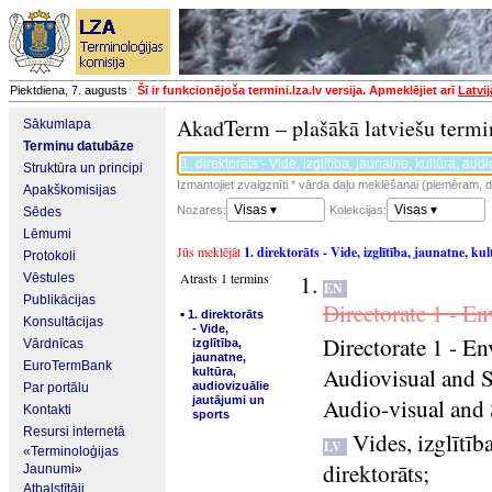
Piektdiena, 7. augusts
Šī ir funkcionējoša termini.lza.lv versija. Apmeklējiet arī
Latvi
AkadTerm – plašākā latviešu termi
Sākumlapa
Terminu datubāze
Struktūra un principi
Izmantojiet zvaigznīti * vārda daļu meklēšanai (piemēram, da
Apakškomisijas
Visas ▾
Visas ▾
Nozares:
Kolekcijas:
Sēdes
Lēmumi
Jūs meklējāt
1. direktorāts - Vide, izglītība, jaunatne, k
Protokoli
Atrasts 1 termins
Vēstules
EN
Publikācijas
Directorate 1 - E
▪
1. direktorāts
Konsultācijas
- Vide,
Directorate 1 - E
Vārdnīcas
izglītība,
jaunatne,
EuroTermBank
Audiovisual and S
kultūra,
audiovizuālie
Par portālu
Audio-visual and 
jautājumi un
Kontakti
sports
Resursi internetā
Vides, izglītīb
LV
«Terminoloģijas
direktorāts
;
Jaunumi»
Atbalstītāji