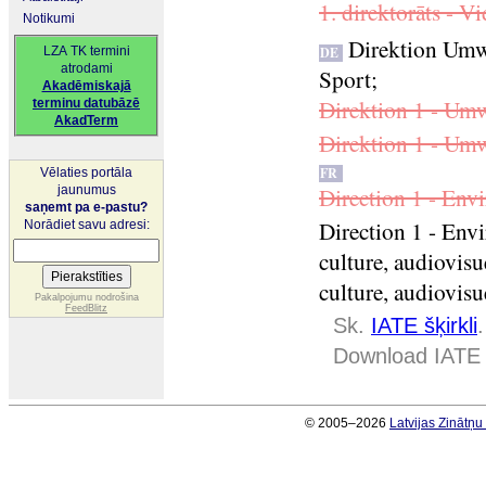
1. direktorāts - Vi
Notikumi
Direktion Umwe
LZA TK termini
DE
atrodami
Sport
;
Akadēmiskajā
Direktion 1 - Umw
terminu datubāzē
AkadTerm
Direktion 1 - Umw
FR
Vēlaties portāla
Direction 1 - Envi
jaunumus
saņemt pa e-pastu?
Direction 1 - En
Norādiet savu adresi:
culture, audiovisu
culture, audiovisu
Pakalpojumu nodrošina
FeedBlitz
Sk.
IATE šķirkli
.
Download IATE 
© 2005–2026
Latvijas Zinātņ