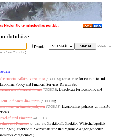
jas Nacionālo terminoloģijas portālu
.
nu datubāze
Palīdzība
Precīzi
tor* vai *pratība)
tājumi
 Financial Affairs Directorate
;
Directorate for Economic and
(ATCELTS)
Economic Policy and Financial Services Directorate
;
conomic and Financial Affairs
;
Directorate for Economic and
(ATCELTS)
ietu un finanšu direktorāts
;
(ATCELTS)
Ekonomikas un finanšu jautājumi
;
Ekonomikas politikas un finanšu
(ATCELTS)
torāts
rtschaft und Finanzen
;
(ATCELTS)
tschaft und Finanzen
;
Direktion I
;
Direktion Wirtschaftspolitik
(ATCELTS)
eistungen
;
Direktion für wirtschaftliche und regionale Angelegenheiten
nomiques et régionales
;