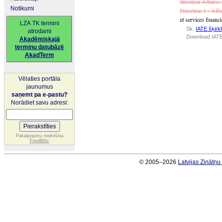
direction Affaires
Notikumi
Direction 1 - Affa
et services financi
LZA TK termini
Sk.
IATE šķirkl
atrodami
Download IATE
Akadēmiskajā
terminu datubāzē
AkadTerm
Vēlaties portāla
jaunumus
saņemt pa e-pastu?
Norādiet savu adresi:
Pakalpojumu nodrošina
FeedBlitz
© 2005–2026
Latvijas Zinātņ