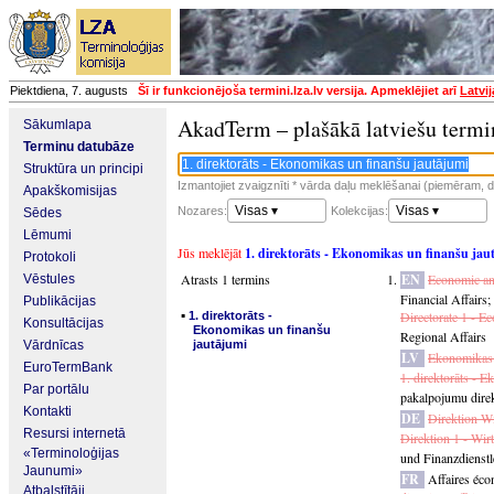
Piektdiena, 7. augusts
Šī ir funkcionējoša termini.lza.lv versija. Apmeklējiet arī
Latvi
AkadTerm – plašākā latviešu termi
Sākumlapa
Terminu datubāze
Struktūra un principi
Izmantojiet zvaigznīti * vārda daļu meklēšanai (piemēram, da
Apakškomisijas
Visas ▾
Visas ▾
Nozares:
Kolekcijas:
Sēdes
Lēmumi
Jūs meklējāt
1. direktorāts - Ekonomikas un finanšu jau
Protokoli
Atrasts 1 termins
EN
Economic and
Vēstules
Financial Affairs
;
Publikācijas
▪
Directorate 1 - E
1. direktorāts -
Konsultācijas
Ekonomikas un finanšu
Regional Affairs
Vārdnīcas
jautājumi
LV
Ekonomikas l
EuroTermBank
1. direktorāts - 
Par portālu
pakalpojumu direk
Kontakti
DE
Direktion Wi
Resursi internetā
Direktion 1 - Wir
«Terminoloģijas
und Finanzdienstl
Jaunumi»
FR
Affaires éco
Atbalstītāji