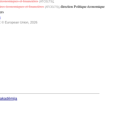
 économiques et financières
;
(ATCELTS)
ires économiques et financières
;
direction Politique économique
(ATCELTS)
ers
i
.
 © European Union, 2026
u akadēmija