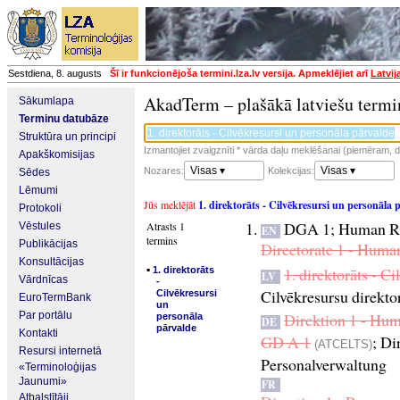
Sestdiena, 8. augusts
Šī ir funkcionējoša termini.lza.lv versija. Apmeklējiet arī
Latvij
AkadTerm – plašākā latviešu termi
Sākumlapa
Terminu datubāze
Struktūra un principi
Izmantojiet zvaigznīti * vārda daļu meklēšanai (piemēram, da
Apakškomisijas
Visas ▾
Visas ▾
Nozares:
Kolekcijas:
Sēdes
Lēmumi
Jūs meklējāt
1. direktorāts - Cilvēkresursi un personāla 
Protokoli
DGA 1
;
Human Re
Atrasts 1
Vēstules
EN
termins
Publikācijas
Directorate 1 - Huma
Konsultācijas
▪
1. direktorāts - C
1. direktorāts
LV
Vārdnīcas
-
Cilvēkresursu direkto
Cilvēkresursi
EuroTermBank
un
Par portālu
Direktion 1 - Hu
personāla
DE
pārvalde
Kontakti
GD A 1
;
Di
(ATCELTS)
Resursi internetā
Personalverwaltung
«Terminoloģijas
Jaunumi»
FR
Atbalstītāji