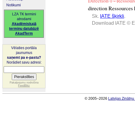
Direction 1 - Ressour
Notikumi
direction Ressources
LZA TK termini
Sk.
IATE šķirkli
.
atrodami
Download IATE © E
Akadēmiskajā
terminu datubāzē
AkadTerm
Vēlaties portāla
jaunumus
saņemt pa e-pastu?
Norādiet savu adresi:
Pakalpojumu nodrošina
FeedBlitz
© 2005–2026
Latvijas Zinātņ