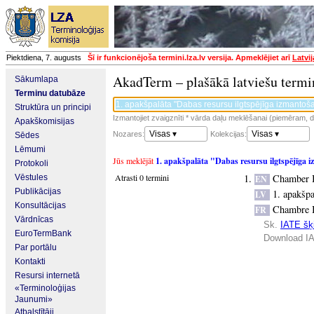
Piektdiena, 7. augusts
Šī ir funkcionējoša termini.lza.lv versija. Apmeklējiet arī
Latvi
AkadTerm – plašākā latviešu termi
Sākumlapa
Terminu datubāze
Struktūra un principi
Izmantojiet zvaigznīti * vārda daļu meklēšanai (piemēram, da
Apakškomisijas
Visas ▾
Visas ▾
Nozares:
Kolekcijas:
Sēdes
Lēmumi
Jūs meklējāt
1. apakšpalāta "Dabas resursu ilgtspējīga 
Protokoli
Atrasti 0 termini
Chamber I 
Vēstules
EN
Publikācijas
1. apakšpa
LV
Konsultācijas
Chambre I 
FR
Vārdnīcas
Sk.
IATE šķi
EuroTermBank
Download IA
Par portālu
Kontakti
Resursi internetā
«Terminoloģijas
Jaunumi»
Atbalstītāji