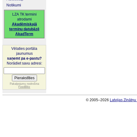
Notikumi
LZA TK termini
atrodami
Akadēmiskajā
terminu datubāzē
AkadTerm
Vēlaties portāla
jaunumus
saņemt pa e-pastu?
Norādiet savu adresi:
Pakalpojumu nodrošina
FeedBlitz
© 2005–2026
Latvijas Zinātņ