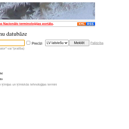
as Nacionālo terminoloģijas portālu
.
nu datubāze
Palīdzība
Precīzi
tor* vai *pratība)
ne
ns
e ķīmijas un ķīmiskās tehnoloģijas termini