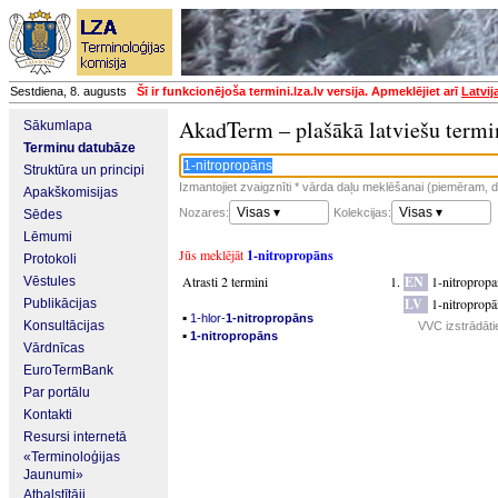
Sestdiena, 8. augusts
Šī ir funkcionējoša termini.lza.lv versija. Apmeklējiet arī
Latvij
AkadTerm – plašākā latviešu termi
Sākumlapa
Terminu datubāze
Struktūra un principi
Izmantojiet zvaigznīti * vārda daļu meklēšanai (piemēram, da
Apakškomisijas
Visas ▾
Visas ▾
Nozares:
Kolekcijas:
Sēdes
Lēmumi
Jūs meklējāt
1-nitropropāns
Protokoli
Atrasti 2 termini
EN
1-nitropropa
Vēstules
LV
1-nitropropā
Publikācijas
▪
1-hlor-
1-nitropropāns
Konsultācijas
VVC izstrādāti
▪
1-nitropropāns
Vārdnīcas
EuroTermBank
Par portālu
Kontakti
Resursi internetā
«Terminoloģijas
Jaunumi»
Atbalstītāji