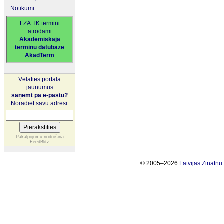
Notikumi
LZA TK termini
atrodami
Akadēmiskajā
terminu datubāzē
AkadTerm
Vēlaties portāla
jaunumus
saņemt pa e-pastu?
Norādiet savu adresi:
Pakalpojumu nodrošina
FeedBlitz
© 2005–2026
Latvijas Zinātņ