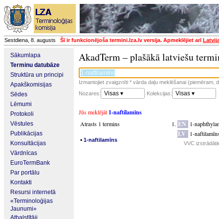
Sestdiena, 8. augusts
Šī ir funkcionējoša termini.lza.lv versija. Apmeklējiet arī
Latvij
AkadTerm – plašākā latviešu termi
Sākumlapa
Terminu datubāze
Struktūra un principi
Izmantojiet zvaigznīti * vārda daļu meklēšanai (piemēram, da
Apakškomisijas
Visas ▾
Visas ▾
Nozares:
Kolekcijas:
Sēdes
Lēmumi
Jūs meklējāt
1-naftilamīns
Protokoli
Atrasts 1 termins
EN
1-naphthyla
Vēstules
LV
1-naftilamīn
Publikācijas
▪
1-naftilamīns
Konsultācijas
VVC izstrādāti
Vārdnīcas
EuroTermBank
Par portālu
Kontakti
Resursi internetā
«Terminoloģijas
Jaunumi»
Atbalstītāji