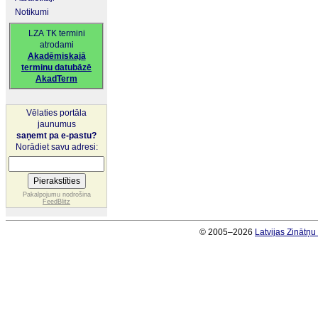
Notikumi
LZA TK termini
atrodami
Akadēmiskajā
terminu datubāzē
AkadTerm
Vēlaties portāla
jaunumus
saņemt pa e-pastu?
Norādiet savu adresi:
Pakalpojumu nodrošina
FeedBlitz
© 2005–2026
Latvijas Zinātņ