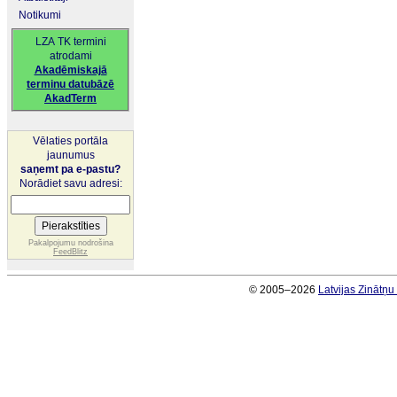
Notikumi
LZA TK termini
atrodami
Akadēmiskajā
terminu datubāzē
AkadTerm
Vēlaties portāla
jaunumus
saņemt pa e-pastu?
Norādiet savu adresi:
Pakalpojumu nodrošina
FeedBlitz
© 2005–2026
Latvijas Zinātņ