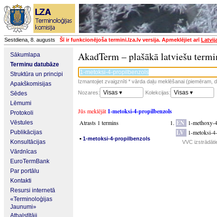
Sestdiena, 8. augusts
Šī ir funkcionējoša termini.lza.lv versija. Apmeklējiet arī
Latvij
AkadTerm – plašākā latviešu termi
Sākumlapa
Terminu datubāze
Struktūra un principi
Izmantojiet zvaigznīti * vārda daļu meklēšanai (piemēram, da
Apakškomisijas
Visas ▾
Visas ▾
Nozares:
Kolekcijas:
Sēdes
Lēmumi
Jūs meklējāt
1-metoksi-4-propilbenzols
Protokoli
Atrasts 1 termins
EN
1-methoxy-4
Vēstules
LV
1-metoksi-4-
Publikācijas
▪
1-metoksi-4-propilbenzols
Konsultācijas
VVC izstrādāti
Vārdnīcas
EuroTermBank
Par portālu
Kontakti
Resursi internetā
«Terminoloģijas
Jaunumi»
Atbalstītāji