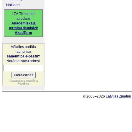
Notikumi
LZA TK termini
atrodami
Akadēmiskajā
terminu datubāzē
AkadTerm
Vēlaties portāla
jaunumus
saņemt pa e-pastu?
Norādiet savu adresi:
Pakalpojumu nodrošina
FeedBlitz
© 2005–2026
Latvijas Zinātņ