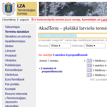
Ceturtdiena, 6. augusts
Šī ir funkcionējoša termini.lza.lv versija. Apmeklējiet arī
Latv
AkadTerm – plašākā latviešu termi
Sākumlapa
Terminu datubāze
Struktūra un principi
Izmantojiet zvaigznīti * vārda daļu meklēšanai (piemēram, da
Apakškomisijas
Visas ▾
Visas ▾
Nozares:
Kolekcijas:
Sēdes
Lēmumi
Jūs meklējāt
1-metoksi-4-propenilbenzols
Protokoli
Atrasts 1 termins
EN
1-Methoxy-4
Vēstules
LV
1-metoksi-4
Publikācijas
▪
1-metoksi-4-
DE
1-Methoxy-4
Konsultācijas
propenilbenzols
FR
1-Methoxy-4
Vārdnīcas
EuroTermBank
VVC izstrādāti
Par portālu
Kontakti
Resursi internetā
«Terminoloģijas
Jaunumi»
Atbalstītāji