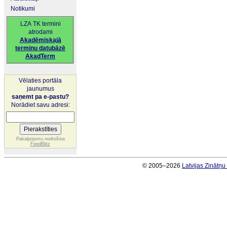
Notikumi
LZA TK termini
atrodami
Akadēmiskajā
terminu datubāzē
AkadTerm
Vēlaties portāla
jaunumus
saņemt pa e-pastu?
Norādiet savu adresi:
Pakalpojumu nodrošina
FeedBlitz
© 2005–2026
Latvijas Zinātņ