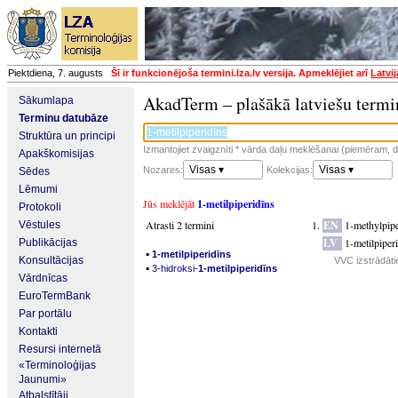
Piektdiena, 7. augusts
Šī ir funkcionējoša termini.lza.lv versija. Apmeklējiet arī
Latvi
AkadTerm – plašākā latviešu termi
Sākumlapa
Terminu datubāze
Struktūra un principi
Izmantojiet zvaigznīti * vārda daļu meklēšanai (piemēram, da
Apakškomisijas
Visas ▾
Visas ▾
Nozares:
Kolekcijas:
Sēdes
Lēmumi
Jūs meklējāt
1-metilpiperidīns
Protokoli
Atrasti 2 termini
EN
1-methylpipe
Vēstules
LV
1-metilpiper
Publikācijas
▪
1-metilpiperidīns
Konsultācijas
VVC izstrādātie
▪
3-hidroksi-
1-metilpiperidīns
Vārdnīcas
EuroTermBank
Par portālu
Kontakti
Resursi internetā
«Terminoloģijas
Jaunumi»
Atbalstītāji