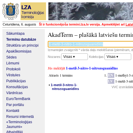
Ceturtdiena, 6. augusts
Šī ir funkcionējoša termini.lza.lv versija. Apmeklējiet arī
Latv
AkadTerm – plašākā latviešu termi
Sākumlapa
Terminu datubāze
Struktūra un principi
Izmantojiet zvaigznīti * vārda daļu meklēšanai (piemēram, da
Apakškomisijas
Visas ▾
Visas ▾
Nozares:
Kolekcijas:
Sēdes
Lēmumi
Jūs meklējāt
1-metil-3-nitro-1-nitrozoguanidīns
Protokoli
Atrasts 1 termins
EN
1-methyl-3-n
Vēstules
LV
1-metil-3-ni
Publikācijas
▪
1-metil-3-nitro-1-
Konsultācijas
VVC izstrādāti
nitrozoguanidīns
Vārdnīcas
EuroTermBank
Par portālu
Kontakti
Resursi internetā
«Terminoloģijas
Jaunumi»
Atbalstītāji