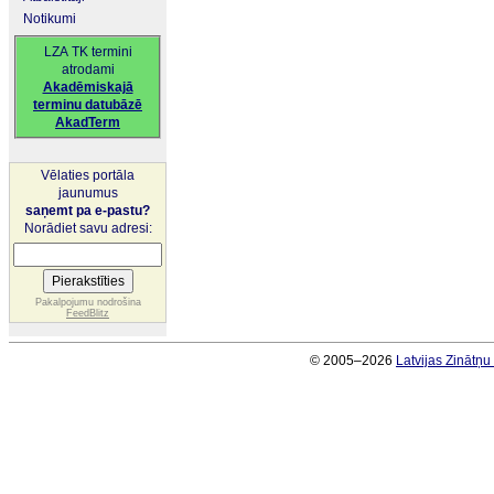
Notikumi
LZA TK termini
atrodami
Akadēmiskajā
terminu datubāzē
AkadTerm
Vēlaties portāla
jaunumus
saņemt pa e-pastu?
Norādiet savu adresi:
Pakalpojumu nodrošina
FeedBlitz
© 2005–2026
Latvijas Zinātņ