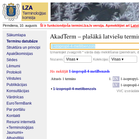
Pirmdiena, 10. augusts
Šī ir funkcionējoša termini.lza.lv versija. Apmeklējiet arī
Latvi
AkadTerm – plašākā latviešu termi
Sākumlapa
Terminu datubāze
Struktūra un principi
Izmantojiet zvaigznīti * vārda daļu meklēšanai (piemēram, da
Apakškomisijas
Visas ▾
Visas ▾
Nozares:
Kolekcijas:
Sēdes
Lēmumi
Jūs meklējāt
1-izopropil-4-metilbenzols
Protokoli
Atrasts 1 termins
EN
1-isopropyl
Vēstules
LV
1-izopropil-
Publikācijas
▪
1-izopropil-4-metilbenzols
Konsultācijas
VVC izstrādāti
Vārdnīcas
EuroTermBank
Par portālu
Kontakti
Resursi internetā
«Terminoloģijas
Jaunumi»
Atbalstītāji