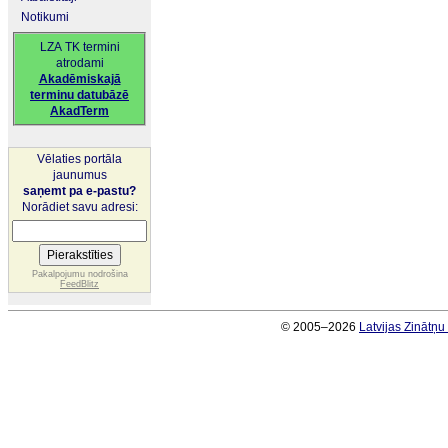
Notikumi
LZA TK termini
atrodami
Akadēmiskajā
terminu datubāzē
AkadTerm
Vēlaties portāla
jaunumus
saņemt pa e-pastu?
Norādiet savu adresi:
Pakalpojumu nodrošina
FeedBlitz
© 2005–2026
Latvijas Zinātņ