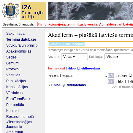
Sestdiena, 8. augusts
Šī ir funkcionējoša termini.lza.lv versija. Apmeklējiet arī
Latvij
AkadTerm – plašākā latviešu termi
Sākumlapa
Terminu datubāze
Struktūra un principi
Izmantojiet zvaigznīti * vārda daļu meklēšanai (piemēram, da
Apakškomisijas
Visas ▾
Visas ▾
Nozares:
Kolekcijas:
Sēdes
Lēmumi
Jūs meklējāt
1-hlor-1,1-difluoretāns
Protokoli
Atrasts 1 termins
EN
1-chloro-1,1
Vēstules
LV
1-hlor-1,1-d
Publikācijas
▪
1-hlor-1,1-difluoretāns
Konsultācijas
VVC izstrādātie
Vārdnīcas
EuroTermBank
Par portālu
Kontakti
Resursi internetā
«Terminoloģijas
Jaunumi»
Atbalstītāji