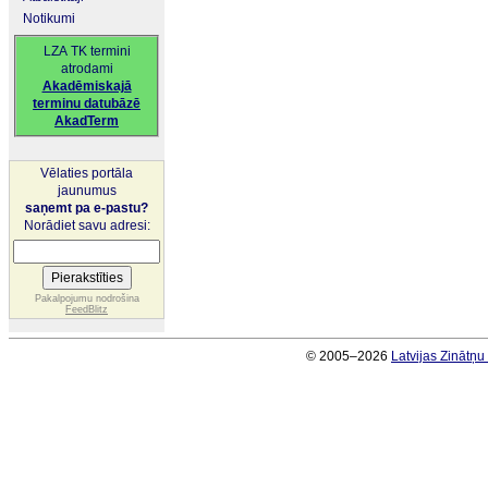
Notikumi
LZA TK termini
atrodami
Akadēmiskajā
terminu datubāzē
AkadTerm
Vēlaties portāla
jaunumus
saņemt pa e-pastu?
Norādiet savu adresi:
Pakalpojumu nodrošina
FeedBlitz
© 2005–2026
Latvijas Zinātņ